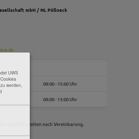
sellschaft mbH / NL Pößneck
ena.de
endet UWS
e Cookies
08:00 - 15:00 Uhr
t zu werden,
d
08:00 - 13:00 Uhr
der Geschäftszeiten nach Vereinbarung.