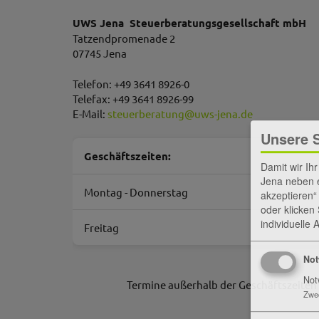
UWS Jena Steuerberatungsgesellschaft mbH
Tatzendpromenade 2
07745 Jena
Telefon: +49 3641 8926-0
Telefax: +49 3641 8926-99
E-Mail:
steuerberatung
@
uws-jena.de
Unsere 
Geschäftszeiten:
Damit wir Ih
Jena neben e
Montag - Donnerstag
akzeptieren“
oder klicken
individuelle
Freitag
Not
Not
Termine außerhalb der Geschäftszeiten
Zwe