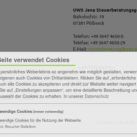
UWS Jena Steuerberatungsge
Bahnhofstr. 19
07381 Pößneck
Telefon: +49 3647 4650-0
Telefax: +49 3647 4650-29
E-Mail:
steuerberatung
@
uws-j
Seite verwendet Cookies
Geschäftszeiten:
r persönliches Weberlebnis so angenehm wie möglich gestalten, verw
igenen auch Cookies von Drittanbietern. Klicken Sie auf „erforderlich
08:00 - 16:00 Uhr
Montag - Donnerstag
 um alle Cookies zu akzeptieren und direkt zur Website weiter navigier
 Sie auf „Einstellungen anpassen“, um eine detaillierte Beschreibung un
 Auswahl der Cookies zu erhalten.
In unserer
Datenschutz
08:00 - 14:00 Uhr
Freitag
wendige Cookies
(immer notwendig)
wendige Cookies für die Nutzung der Webseite.
 nach Vereinbarung.
Termine außerhalb 
ck
:
Besucher-Statistiken