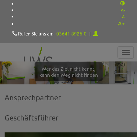
A-
A
A+
03641 8926-0
Rufen Sie uns an:
|
Navig
ein-/
Wer das Ziel nicht kennt,
kann den Weg nicht finden
Ansprechpartner
Geschäftsführer