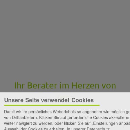
Ihr Berater im Herzen von
Jena
Unsere Seite verwendet Cookies
Damit wir Ihr persönliches Weberlebnis so angenehm wie möglich 
von Drittanbietern. Klicken Sie auf „erforderliche Cookies akzeptier
weiter navigiert zu werden, oder klicken Sie auf „Einstellungen anpas
Auswahl der Cookies zu erhalten.
In unserer
Datenschutz