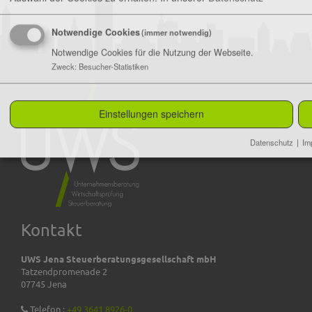
Notwendige Cookies
(immer notwendig)
Notwendige Cookies für die Nutzung der Webseite.
Zweck
:
Besucher-Statistiken
Einstellungen speichern
Datenschutz
|
Im
Kontakt
UWS Jena Steuerberatungsgesellschaft mbH
Tatzendpromenade 2
07745 Jena
Telefon :
+49 3641 8926-0