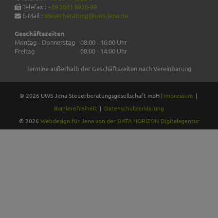
Telefax :
+49 3641 8926-99
E-Mail :
steuerberatung@uws-jena.de
Geschäftszeiten
Montag - Donnerstag
08:00 - 16:00 Uhr
Freitag
08:00 - 14:00 Uhr
Termine außerhalb der Geschäftszeiten nach Vereinbarung
©
2026
UWS Jena Steuerberatungsgesellschaft mbH |
Impressum
|
Barrierefreiheit
|
Datenschutzerklärung
© 2026
Webdesign für Jena von der DATA HORIZON Digitalagentur