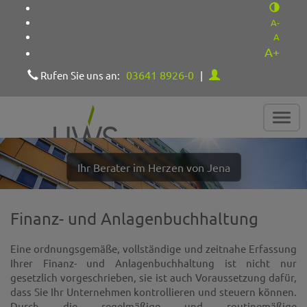
A-
A
A+
03641 8926-0
Rufen Sie uns an:
|
Navig
ein-/
Ihr Berater im Herzen von Jena
Finanz- und Anlagenbuchhaltung
Eine ordnungsgemäße, vollständige und zeitnahe Erfassung
Ihrer Finanz- und Anlagenbuchhaltung ist nicht nur
gesetzlich vorgeschrieben, sie ist auch Voraussetzung dafür,
dass Sie Ihr Unternehmen kontrollieren und steuern können.
Durch die regelmäßige und routinemäßige