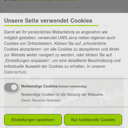
Geschäftszeiten:
Unsere Seite verwendet Cookies
Montag - Donnerstag
08:00 - 17:00 Uhr
Damit wir Ihr persönliches Weberlebnis so angenehm wie
Freitag
08:00 - 14:00 Uhr
möglich gestalten, verwendet UWS Jena neben eigenen auch
Cookies von Drittanbietern. Klicken Sie auf „erforderliche
Cookies akzeptieren“ um alle Cookies zu akzeptieren und direkt
zur Website weiter navigiert zu werden, oder klicken Sie auf
Termine außerhalb der Geschäftszeiten nach Vereinbarung.
„Einstellungen anpassen“, um eine detaillierte Beschreibung und
individuelle Auswahl der Cookies zu erhalten.
In unserer
Datenschutz
Notwendige Cookies
(immer notwendig)
Notwendige Cookies für die Nutzung der Webseite.
Zweck
:
Besucher-Statistiken
Einstellungen speichern
Nur funktionelle Cookies