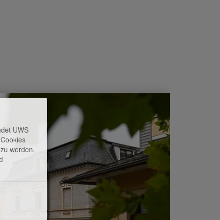
endet UWS
e Cookies
t zu werden,
d