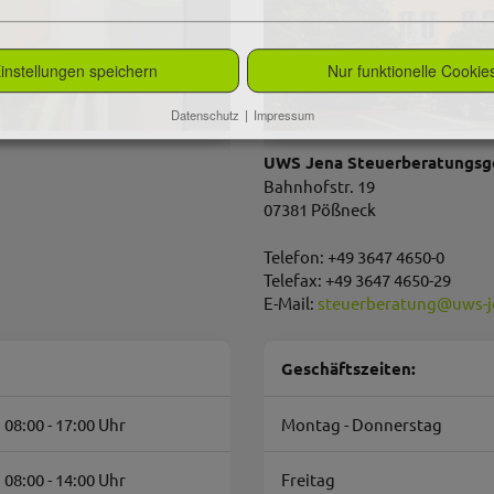
instellungen speichern
Nur funktionelle Cookie
Datenschutz
|
Impressum
UWS Jena Steuerberatungsge
Bahnhofstr. 19
07381 Pößneck
Telefon: +49 3647 4650-0
Telefax: +49 3647 4650-29
E-Mail:
steuerberatung
@
uws-j
Geschäftszeiten:
08:00 - 17:00 Uhr
Montag - Donnerstag
08:00 - 14:00 Uhr
Freitag