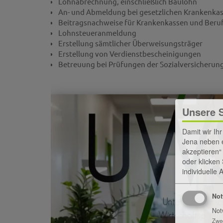
Lohnabrechnung, einschließlich Baulohn
An- und Abmeldung bei gesetzlichen Krankenka
Beitragsnachweise für Krankenkassen und Beru
Lohnsteueranmeldung
Erstellung sämtlicher Überweisungsträger
Erstellung von Verdienstbescheinigungen
Betreuung bei Prüfungen der Sozialversicherun
Unsere 
Damit wir Ih
Jena neben e
akzeptieren“
oder klicken
individuelle
Not
Not
Zwe